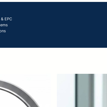
g & EPC
tems
ions