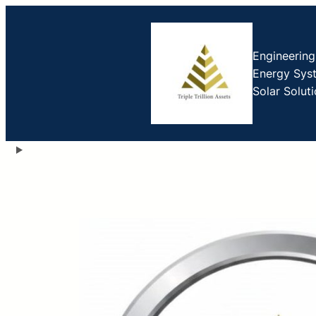
Engineerin
Energy Sys
Solar Solut