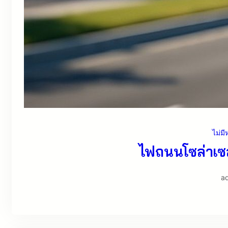
ไม่มี
ไฟถนนโซล่าเซล
a