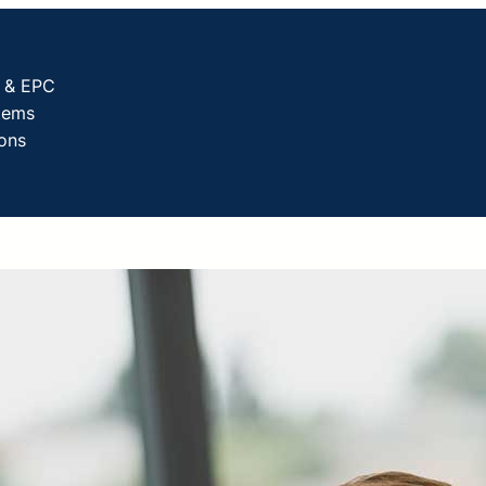
g & EPC
tems
ions