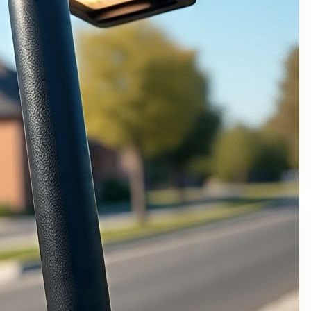
ไฟถนนโซล่าเซลล์ LED ดียังไง?
เสา High Mast มีไว้เพื่ออะไร?
แผงโซล่าร์เกรดต่ำ
วิธีเลือกดูว่าโซล่าเซลล์บริษัทไหนใช้ดี?
Tags
พลังงานแสงอาทิตย์คุณภาพสูง เช่น ไฟถนนโซล่าร์เซลล์
ล้างแผงโซล่าร์เซล