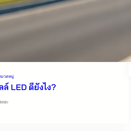
หมวดหมู่
ล์ LED ดียังไง?
dmin
·