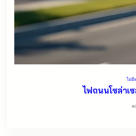
ไม่มี
ไฟถนนโซล่าเซล
a