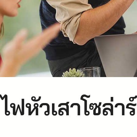
ไฟหัวเสาโซล่าร์