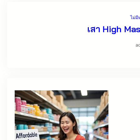
ไม่มี
เสา High Mast
a