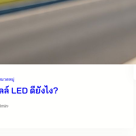
หมวดหมู่
ล์ LED ดียังไง?
dmin
·