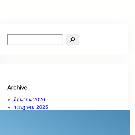
S
e
a
r
c
h
Archive
มิถุนายน 2026
กรกฎาคม 2025
มิถุนายน 2025
พฤษภาคม 2025