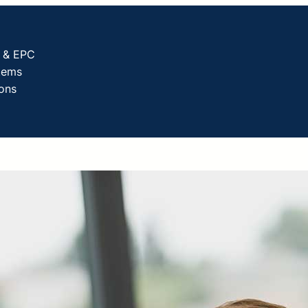
g & EPC
tems
ions